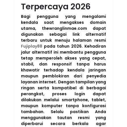
Terpercaya 2026
Bagi pengguna yang mengalami
kendala saat mengakses domain
utama, thewranglinmae.com dapat
digunakan sebagai link alternatif
terbaru untuk menuju halaman resmi
Fujiplay88
pada tahun 2026. Kehadiran
jalur alternatif ini membantu pengguna
tetap memperoleh akses yang cepat,
stabil, dan responsif tanpa harus
khawatir terhadap kendala jaringan
maupun pemblokiran dari penyedia
layanan internet. Dengan tampilan yang
ringan serta kompatibel di berbagai
perangkat, proses login dapat
dilakukan melalui smartphone, tablet,
maupun komputer tanpa konfigurasi
tambahan. Selalu pastikan Anda
menggunakan tautan resmi yang
diperbarui secara berkala agar