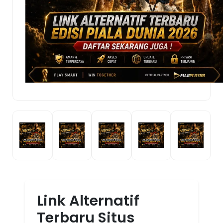
Link Alternatif
Terbaru Situs