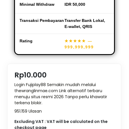
Minimal Withdraw
IDR 50,000
Transaksi Pembayaran
Transfer Bank Lokal,
E-wallet, QRIS
Rating
★★★★★
—
999,999,999
Rp10.000
Login Fujiplay88 Semakin mudah melalui
thewranglinmae.com Link alternatif terbaru
menuju situs resmi 2026 Tanpa perlu khawatir
terkena blokir.
951.159 Ulasan
Excluding VAT : VAT will be calculated on the
checkout page