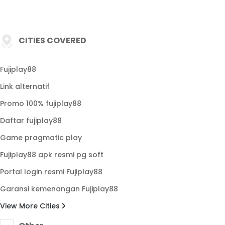
CITIES COVERED
Fujiplay88
Link alternatif
Promo 100% fujiplay88
Daftar fujiplay88
Game pragmatic play
Fujiplay88 apk resmi pg soft
Portal login resmi Fujiplay88
Garansi kemenangan Fujiplay88
View More Cities