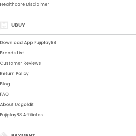
Healthcare Disclaimer
UBUY
Download App Fujiplay88
Brands List
Customer Reviews
Return Policy
Blog
FAQ
About Ucgoldit
Fujiplay88 Affiliates
PAYMENT